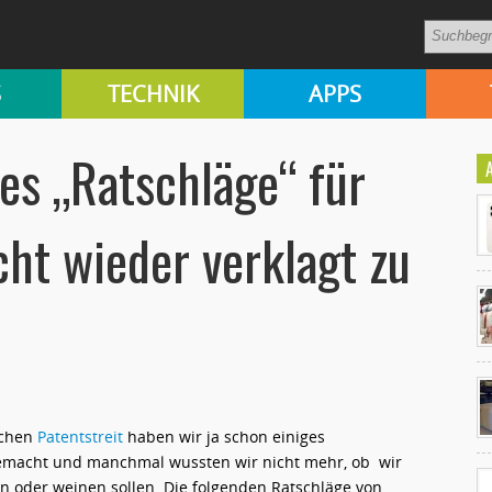
S
TECHNIK
APPS
es „Ratschläge“ für
ht wieder verklagt zu
Ko
un
achen
Patentstreit
haben wir ja schon einiges
emacht und manchmal wussten wir nicht mehr, ob wir
n oder weinen sollen. Die folgenden Ratschläge von