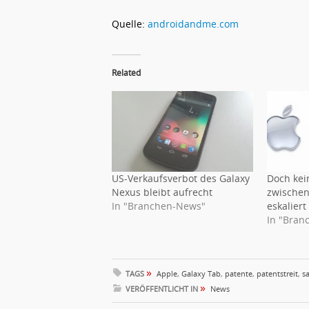
Quelle:
androidandme.com
Related
US-Verkaufsverbot des Galaxy
Doch kein
Nexus bleibt aufrecht
zwische
In "Branchen-News"
eskaliert
In "Bran
»
TAGS
Apple
,
Galaxy Tab
,
patente
,
patentstreit
,
s
»
VERÖFFENTLICHT IN
News