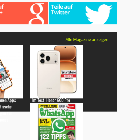
Alle Magazine anzeigen
euen Apps
Im Test: Honor 600 Pro
 Frische
gen für
hones