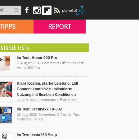
TIPPS
REPORT
AKTUELLE TESTS
Im Test: Honor 600 Pro
6. August 2026,
Comments Off
on Im Test:
Honor 600 Pro
Klare Kosten, starke Leistung: Lidl
Connect kombiniert unlimitierte
Nutzung mit flexiblen Konditionen
28. July 2026,
Comments Off
on Klare
sten, starke Leistung: Lidl Connect kombiniert
limitierte Nutzung mit flexiblen Konditionen
Im Test: Technaxx TX-332
23. July 2026,
Comments Off
on Im Test:
Technaxx TX-332
Im Test: Insta360 Snap