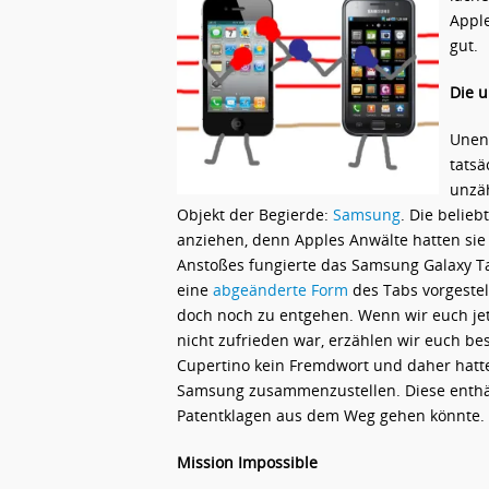
Apple
gut.
Die u
Unend
tatsä
unzä
Objekt der Begierde:
Samsung
. Die belie
anziehen, denn Apples Anwälte hatten sie 
Anstoßes fungierte das Samsung Galaxy Tab
eine
abgeänderte Form
des Tabs vorgeste
doch noch zu entgehen. Wenn wir euch jet
nicht zufrieden war, erzählen wir euch be
Cupertino kein Fremdwort und daher hatte 
Samsung zusammenzustellen. Diese enthält
Patentklagen aus dem Weg gehen könnte.
Mission Impossible