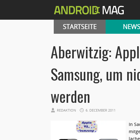
STARTSEITE
NEW
Aberwitzig: Appl
Samsung, um nic
werden
REDAKTION
6. DECEMBER 2011
In S
mitg
lache