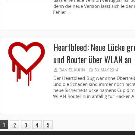
dass eine neue Version verfügbar ist. So
denn die neue Version lässt sich leider n
Fehler ...
Heartbleed: Neue Lücke gr
und Router über WLAN an
DANIEL KUHN
30. MAY 2014
Der Heartbleed-Bug war ohne Übertrei
und die Schäden sind immer noch nicht v
neue Sicherheitslücke namens Cupid m
WLAN-Router nun anfällig für Hacker-Ang
1
2
3
4
5