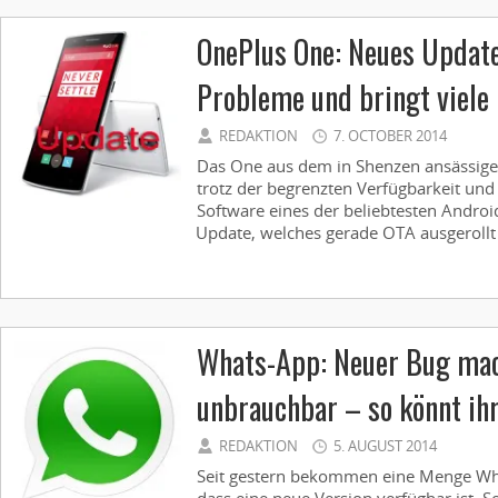
OnePlus One: Neues Update
Probleme und bringt viele
REDAKTION
7. OCTOBER 2014
Das One aus dem in Shenzen ansässige
trotz der begrenzten Verfügbarkeit und
Software eines der beliebtesten Androi
Update, welches gerade OTA ausgerollt wi
Whats-App: Neuer Bug mac
unbrauchbar – so könnt ih
REDAKTION
5. AUGUST 2014
Seit gestern bekommen eine Menge Wh