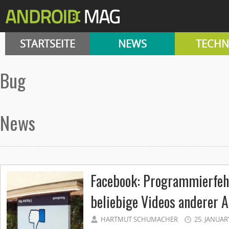
STARTSEITE
NEWS
TECHN
Bug
News
Facebook: Programmierfehl
beliebige Videos anderer 
HARTMUT SCHUMACHER
25. JANUAR