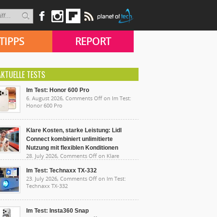
TIPPS
REPORT
AKTUELLE TESTS
Im Test: Honor 600 Pro
6. August 2026,
Comments Off
on Im Test:
Honor 600 Pro
Klare Kosten, starke Leistung: Lidl
Connect kombiniert unlimitierte
Nutzung mit flexiblen Konditionen
28. July 2026,
Comments Off
on Klare
sten, starke Leistung: Lidl Connect kombiniert
limitierte Nutzung mit flexiblen Konditionen
Im Test: Technaxx TX-332
23. July 2026,
Comments Off
on Im Test:
Technaxx TX-332
Im Test: Insta360 Snap