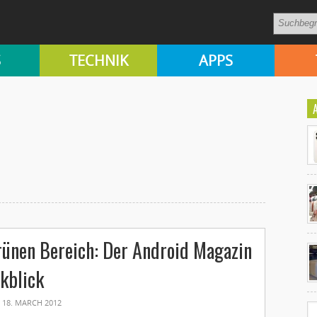
S
TECHNIK
APPS
Ko
rünen Bereich: Der Android Magazin
un
kblick
18. MARCH 2012