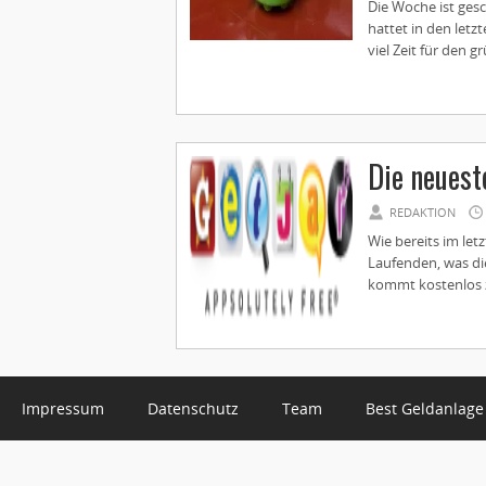
Die Woche ist ges
hattet in den let
viel Zeit für den gr
Die neuest
REDAKTION
Wie bereits im le
Laufenden, was die
kommt kostenlos z
Impressum
Datenschutz
Team
Best Geldanlage