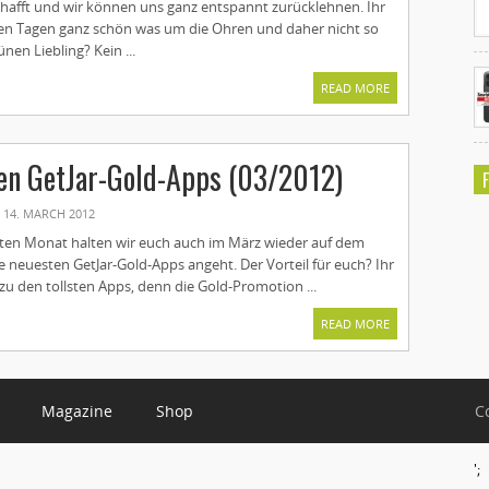
chafft und wir können uns ganz entspannt zurücklehnen. Ihr
zten Tagen ganz schön was um die Ohren und daher nicht so
ünen Liebling? Kein ...
READ MORE
en GetJar-Gold-Apps (03/2012)
14. MARCH 2012
tzten Monat halten wir euch auch im März wieder auf dem
 neuesten GetJar-Gold-Apps angeht. Der Vorteil für euch? Ihr
u den tollsten Apps, denn die Gold-Promotion ...
READ MORE
Magazine
Shop
C
';