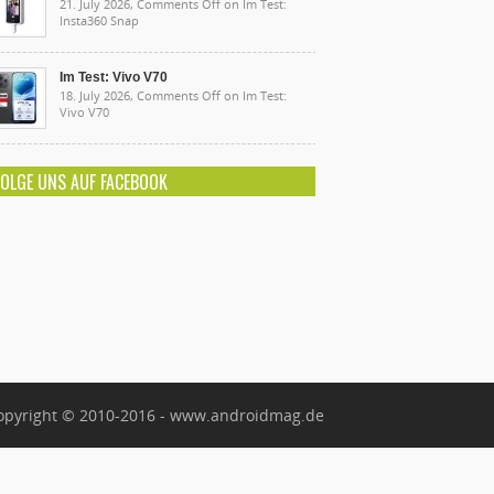
21. July 2026,
Comments Off
on Im Test:
Insta360 Snap
Im Test: Vivo V70
18. July 2026,
Comments Off
on Im Test:
Vivo V70
FOLGE UNS AUF FACEBOOK
opyright © 2010-2016 - www.androidmag.de