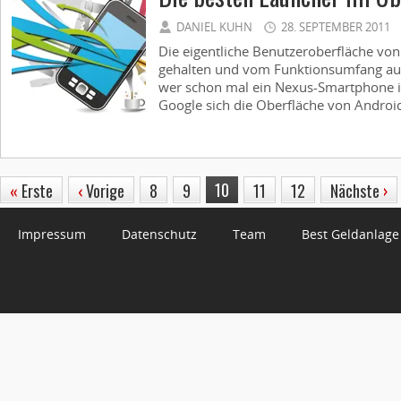
DANIEL KUHN
28. SEPTEMBER 2011
Die eigentliche Benutzeroberfläche von 
gehalten und vom Funktionsumfang auf
wer schon mal ein Nexus-Smartphone i
Google sich die Oberfläche von Android v
10
«
Erste
‹
Vorige
8
9
11
12
Nächste
›
Impressum
Datenschutz
Team
Best Geldanlage