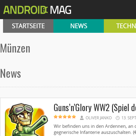
STARTSEITE
NEWS
TECHN
Münzen
News
Guns’n’Glory WW2 (Spiel d
OLIVER JANKO
13. SEP
Wir befinden uns in den Ardennen, an de
gegnerische Infanterie auszuschalten. (€ 