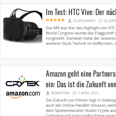
Im Test: HTC Vive: Der näc
OLIVER JANKO
24. JUN
Das M9 war klar das Highlight von HT
World Congress wurde das Flaggschiff d
vorgestellt. Daneben hatte der taiwanis
weiteres Stück Technik im Köfferchen, d
Amazon geht eine Partners
ein: Das ist die Zukunft v
REDAKTION
7. APRIL 2015
Die Zukunft von Filmen liegt in Videosp
auch der Online-Händler Amazon, wesha
dem Spieleentwickler-Studio Crytek aus
CryEngine will man künftig Filme produz