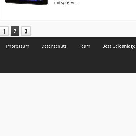
mitspielen ...
2
1
3
Impressum
Datenschutz
Team
Best Geldanlage