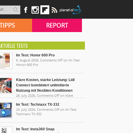
TIPPS
REPORT
AKTUELLE TESTS
Im Test: Honor 600 Pro
6. August 2026,
Comments Off
on Im Test:
Honor 600 Pro
Klare Kosten, starke Leistung: Lidl
Connect kombiniert unlimitierte
Nutzung mit flexiblen Konditionen
28. July 2026,
Comments Off
on Klare
sten, starke Leistung: Lidl Connect kombiniert
limitierte Nutzung mit flexiblen Konditionen
Im Test: Technaxx TX-332
23. July 2026,
Comments Off
on Im Test:
Technaxx TX-332
Im Test: Insta360 Snap