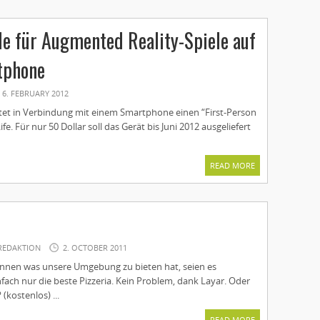
le für Augmented Reality-Spiele auf
tphone
6. FEBRUARY 2012
tet in Verbindung mit einem Smartphone einen “First-Person
fe. Für nur 50 Dollar soll das Gerät bis Juni 2012 ausgeliefert
READ MORE
REDAKTION
2. OCTOBER 2011
nnen was unsere Umgebung zu bieten hat, seien es
ach nur die beste Pizzeria. Kein Problem, dank Layar. Oder
(kostenlos) ...
READ MORE