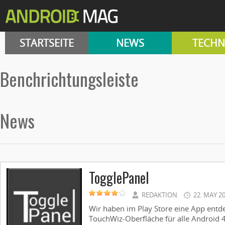
STARTSEITE
NEWS
TECHN
benchrichtungsleiste
News
TogglePanel
REDAKTION
22. MAY 2
Wir haben im Play Store eine App entd
TouchWiz-Oberfläche für alle Android 