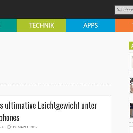
S
TECHNIK
APPS
Ko
s ultimative Leichtgewicht unter
un
phones
RT
19. MARCH 2017