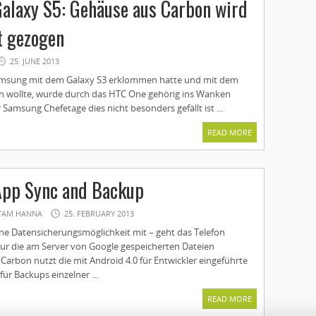
alaxy S5: Gehäuse aus Carbon wird
t gezogen
25. JUNE 2013
amsung mit dem Galaxy S3 erklommen hatte und mit dem
n wollte, wurde durch das HTC One gehörig ins Wanken
 Samsung Chefetage dies nicht besonders gefällt ist ...
READ MORE
App Sync and Backup
TAM HANNA
25. FEBRUARY 2013
ine Datensicherungsmöglichkeit mit – geht das Telefon
 nur die am Server von Google gespeicherten Dateien
 Carbon nutzt die mit Android 4.0 für Entwickler eingeführte
ür Backups einzelner ...
READ MORE