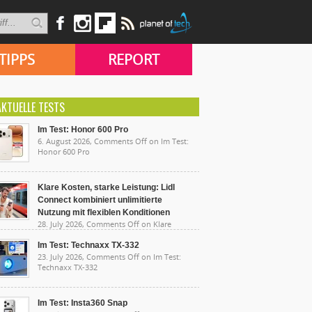
TIPPS
REPORT
AKTUELLE TESTS
Im Test: Honor 600 Pro
6. August 2026,
Comments Off
on Im Test:
Honor 600 Pro
Klare Kosten, starke Leistung: Lidl
Connect kombiniert unlimitierte
Nutzung mit flexiblen Konditionen
28. July 2026,
Comments Off
on Klare
sten, starke Leistung: Lidl Connect kombiniert
limitierte Nutzung mit flexiblen Konditionen
Im Test: Technaxx TX-332
23. July 2026,
Comments Off
on Im Test:
Technaxx TX-332
Im Test: Insta360 Snap