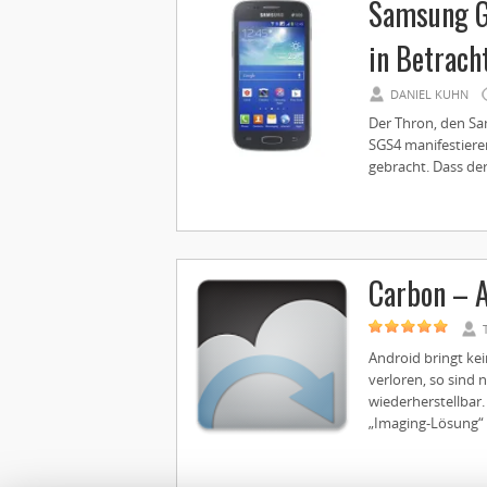
Samsung G
in Betrach
DANIEL KUHN
Der Thron, den S
SGS4 manifestiere
gebracht. Dass der
Carbon – 
Android bringt ke
verloren, so sind
wiederherstellbar.
„Imaging-Lösung“ f