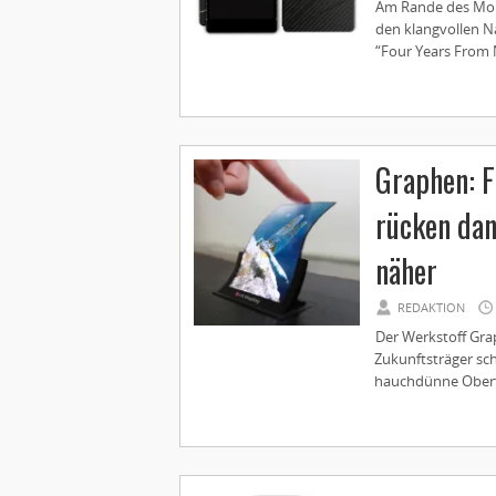
Am Rande des Mobi
den klangvollen 
“Four Years From N
Graphen: F
rücken da
näher
REDAKTION
Der Werkstoff Grap
Zukunftsträger sch
hauchdünne Oberfl