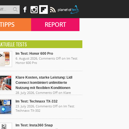
TIPPS
REPORT
AKTUELLE TESTS
Im Test: Honor 600 Pro
6. August 2026,
Comments Off
on Im Test:
Honor 600 Pro
Klare Kosten, starke Leistung: Lidl
Connect kombiniert unlimitierte
Nutzung mit flexiblen Konditionen
28. July 2026,
Comments Off
on Klare
sten, starke Leistung: Lidl Connect kombiniert
limitierte Nutzung mit flexiblen Konditionen
Im Test: Technaxx TX-332
23. July 2026,
Comments Off
on Im Test:
Technaxx TX-332
Im Test: Insta360 Snap