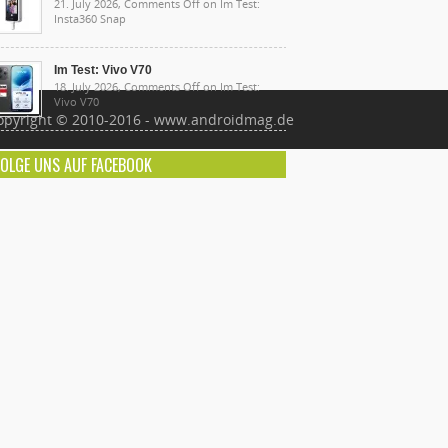
21. July 2026,
Comments Off
on Im Test:
Insta360 Snap
Im Test: Vivo V70
18. July 2026,
Comments Off
on Im Test:
Vivo V70
opyright © 2010-2016 - www.androidmag.de
FOLGE UNS AUF FACEBOOK