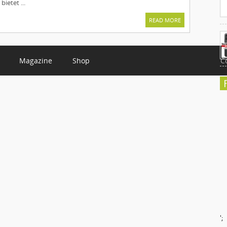
ietet ...
READ MORE
Magazine
Shop
C
';