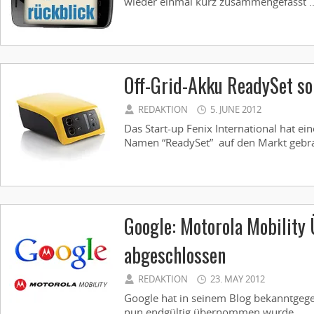
wieder einmal kurz zusammengefasst ..
Off-Grid-Akku ReadySet sol
REDAKTION
5. JUNE 2012
Das Start-up Fenix International hat ei
Namen “ReadySet” auf den Markt gebrac
Google: Motorola Mobilit
abgeschlossen
REDAKTION
23. MAY 2012
Google hat in seinem Blog bekanntgege
nun endgültig übernommen wurde ...