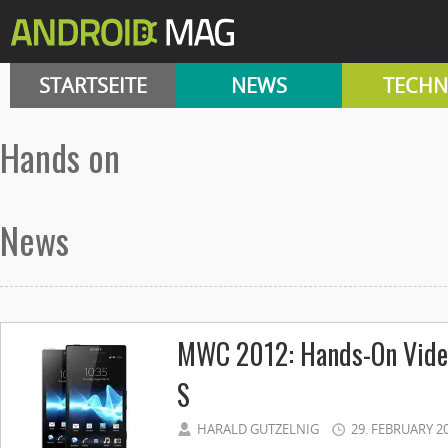
STARTSEITE
NEWS
TECHN
hands on
News
MWC 2012: Hands-On Vide
S
HARALD GUTZELNIG
29. FEBRUARY 2