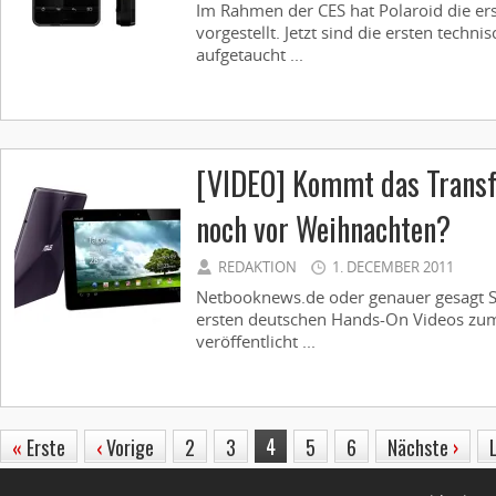
Im Rahmen der CES hat Polaroid die e
vorgestellt. Jetzt sind die ersten techn
aufgetaucht ...
[VIDEO] Kommt das Trans
noch vor Weihnachten?
REDAKTION
1. DECEMBER 2011
Netbooknews.de oder genauer gesagt Sa
ersten deutschen Hands-On Videos zu
veröffentlicht ...
4
«
Erste
‹
Vorige
2
3
5
6
Nächste
›