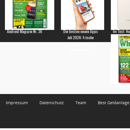
Android Magazin Nr. 36
Die besten neuen Apps
Im Test: H
Juli 2026: Frische
Empfehlungen für
Smartphones
WhatsApp 
3 – Jetzt
Impressum
Datenschutz
Team
Best Geldanlage