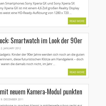
euen Smartphones Sony Xperia GX und Sony Xperia SX
ony Xperia GX ist mit einem 4,6 Zoll großen Reality Display
es weist eine HD-Ready-Auflösung von 1280 x 720 ...
READ MORE
ock: Smartwatch im Look der 90er
2. JANUARY 2012
adgets: Kinder der 90er Jahre werden sich noch an die guten
 erinnern, diese futuristischen Klötze am Handgelenk – doch
 waren die damals noch nicht, im Jahr ...
READ MORE
l mit neuem Kamera-Modul punkten
9. DECEMBER 2011
rtphone zu machen klappt ja mittlerweile schon recht gut,