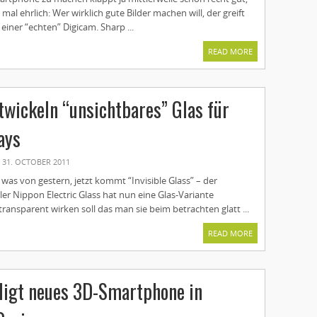
mal ehrlich: Wer wirklich gute Bilder machen will, der greift
einer “echten” Digicam. Sharp ...
READ MORE
twickeln “unsichtbares” Glas für
ays
31. OCTOBER 2011
o was von gestern, jetzt kommt “Invisible Glass” – der
ler Nippon Electric Glass hat nun eine Glas-Variante
 transparent wirken soll das man sie beim betrachten glatt ...
READ MORE
digt neues 3D-Smartphone in