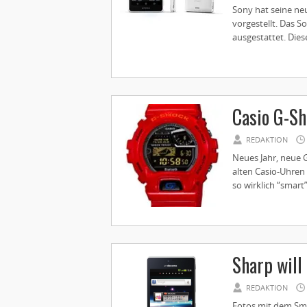
Sony hat seine n
vorgestellt. Das S
ausgestattet. Dies
Casio G-Sh
REDAKTION
Neues Jahr, neue G
alten Casio-Uhren
so wirklich “smart”
Sharp wil
REDAKTION
Fotos mit dem Sma