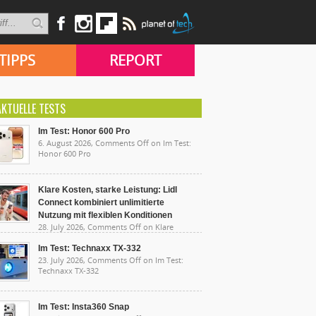
TIPPS
REPORT
AKTUELLE TESTS
Im Test: Honor 600 Pro
6. August 2026,
Comments Off
on Im Test:
Honor 600 Pro
Klare Kosten, starke Leistung: Lidl
Connect kombiniert unlimitierte
Nutzung mit flexiblen Konditionen
28. July 2026,
Comments Off
on Klare
sten, starke Leistung: Lidl Connect kombiniert
limitierte Nutzung mit flexiblen Konditionen
Im Test: Technaxx TX-332
23. July 2026,
Comments Off
on Im Test:
Technaxx TX-332
Im Test: Insta360 Snap