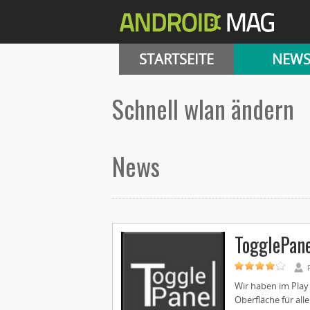
STARTSEITE
NEW
schnell wlan ändern
News
TogglePan
Wir haben im Play
Oberfläche für alle