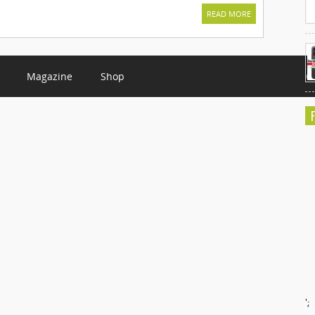
READ MORE
Magazine
Shop
C
';