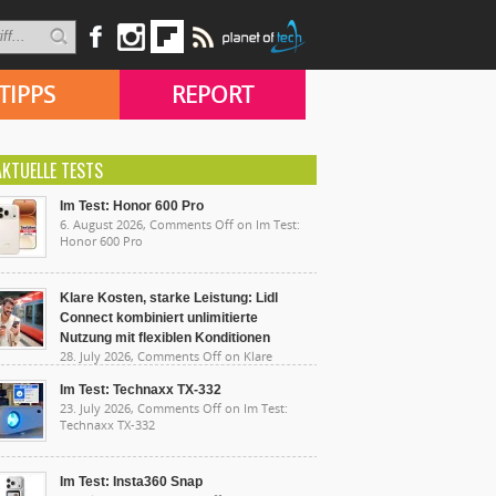
TIPPS
REPORT
AKTUELLE TESTS
Im Test: Honor 600 Pro
6. August 2026,
Comments Off
on Im Test:
Honor 600 Pro
Klare Kosten, starke Leistung: Lidl
Connect kombiniert unlimitierte
Nutzung mit flexiblen Konditionen
28. July 2026,
Comments Off
on Klare
sten, starke Leistung: Lidl Connect kombiniert
limitierte Nutzung mit flexiblen Konditionen
Im Test: Technaxx TX-332
23. July 2026,
Comments Off
on Im Test:
Technaxx TX-332
Im Test: Insta360 Snap