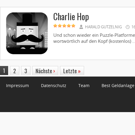
Charlie Hop
HARALD GUTZELNIG
16
Und schon wieder ein Puzzle-Platformer.
wortwörtlich auf den Kopf (kostenlos) ..
1
2
3
Nächste
›
Letzte
»
Impressum
Datenschutz
Team
Best Geldanlage