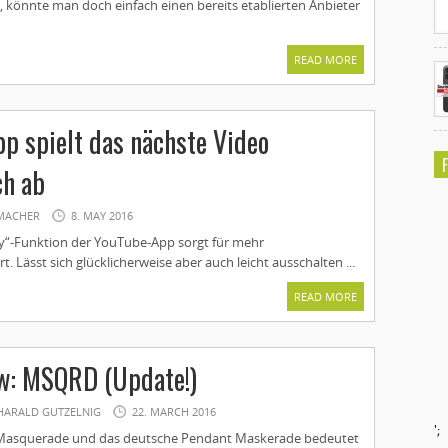
, könnte man doch einfach einen bereits etablierten Anbieter
READ MORE
p spielt das nächste Video
ch ab
MACHER
8. MAY 2016
y“-Funktion der YouTube-App sorgt für mehr
 Lässt sich glücklicherweise aber auch leicht ausschalten ...
READ MORE
w: MSQRD (Update!)
HARALD GUTZELNIG
22. MARCH 2016
';
Masquerade und das deutsche Pendant Maskerade bedeutet