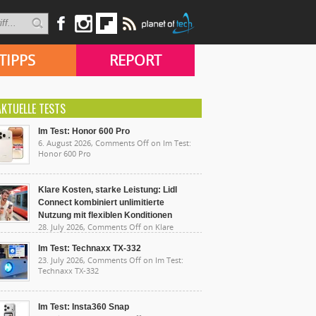
TIPPS
REPORT
AKTUELLE TESTS
Im Test: Honor 600 Pro
6. August 2026,
Comments Off
on Im Test:
Honor 600 Pro
Klare Kosten, starke Leistung: Lidl
Connect kombiniert unlimitierte
Nutzung mit flexiblen Konditionen
28. July 2026,
Comments Off
on Klare
sten, starke Leistung: Lidl Connect kombiniert
limitierte Nutzung mit flexiblen Konditionen
Im Test: Technaxx TX-332
23. July 2026,
Comments Off
on Im Test:
Technaxx TX-332
Im Test: Insta360 Snap