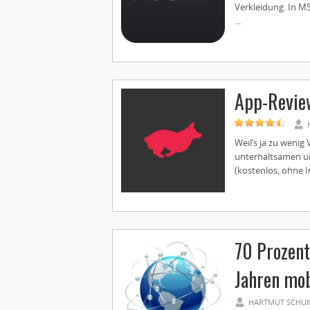
Verkleidung. In MS
...
App-Revie
Weil’s ja zu wenig 
unterhaltsamen un
(kostenlos, ohne I
70 Prozent
Jahren mob
HARTMUT SCHU