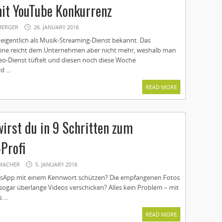
it YouTube Konkurrenz
BERGER
26. JANUARY 2016
 eigentlich als Musik-Streaming-Dienst bekannt. Das
eine reicht dem Unternehmen aber nicht mehr, weshalb man
deo-Dienst tüftelt und diesen noch diese Woche
 ...
READ MORE
wirst du in 9 Schritten zum
Profi
MACHER
5. JANUARY 2016
sApp mit einem ­Kennwort schützen? Die empfangenen ­Fotos
sogar überlange Videos ­verschicken? Alles kein Problem – mit
 ...
READ MORE