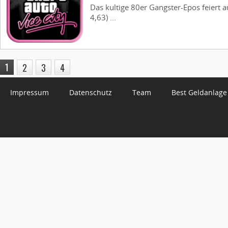
Das kultige 80er Gangster-Epos feiert 
4,63) ...
1
2
3
4
Impressum
Datenschutz
Team
Best Geldanlage