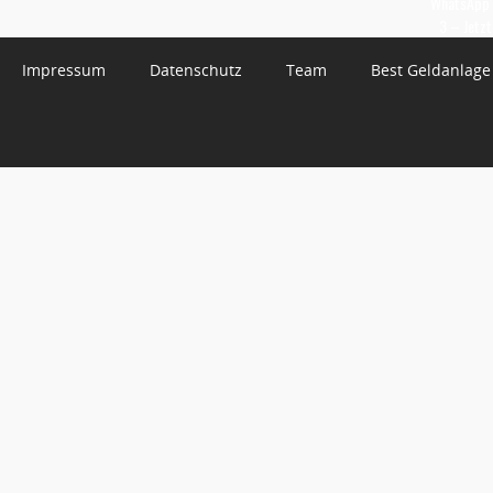
WhatsApp 
3 – Jetzt
Impressum
Datenschutz
Team
Best Geldanlage