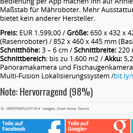
Bedienung per App machen ihn auf Anhi
Maßstab für Mähroboter. Mehr Ausstattu
bietet kein anderer Hersteller.
Preis:
EUR 1.599,00 /
Größe:
650 x 432 x 
(Rasenroboter) / 852 x 460 x 445 mm (Basi
Schnitthöhe:
3 – 6 cm /
Schnittbreite:
220 
Schnittbereich
: bis zu 1.600 m2 /
Akku:
5,2
Panoramakamera und Fischaugenkamera
Multi-Fusion Lokalisierungssystem /
bit.ly
Note: Hervorragend (98%)
»
VERÖFFENTLICHT IN
Gadgets
,
Smart Home
,
Technik