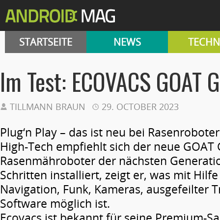
STARTSEITE
NEWS
TECHN
Im Test: ECOVACS GOAT G
TILLMANN BRAUN
29. OCTOBER 2023
Plug‘n Play – das ist neu bei Rasenrobote
High-Tech empfiehlt sich der neue GOAT 
Rasenmähroboter der nächsten Generatio
Schritten installiert, zeigt er, was mit Hilfe
Navigation, Funk, Kameras, ausgefeilter 
Software möglich ist.
Ecovacs ist bekannt für seine Premium-Sa