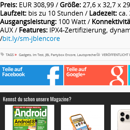
Preis:
EUR 308,99 /
Größe:
27,6 x 32,7 x 29
Laufzeit:
bis zu 10 Stunden /
Ladezeit:
ca. 
Ausgangsleistung:
100 Watt /
Konnektivitä
AUX /
Features:
IPX4-Zertifizierung, dynam
/
bit.ly/sm-jblencore
»
TAGS
Gadgets
,
Im Test
,
JBL Partybox Encore
,
Lautsprecher
VERÖFFENTLICHT 
Kennst du schon unsere Magazine?