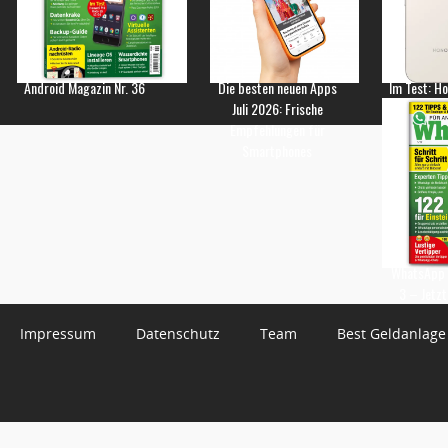
Android Magazin Nr. 36
Die besten neuen Apps
Im Test: H
Juli 2026: Frische
Empfehlungen für
Smartphones
WhatsApp 
3 – Jetzt
Impressum
Datenschutz
Team
Best Geldanlage