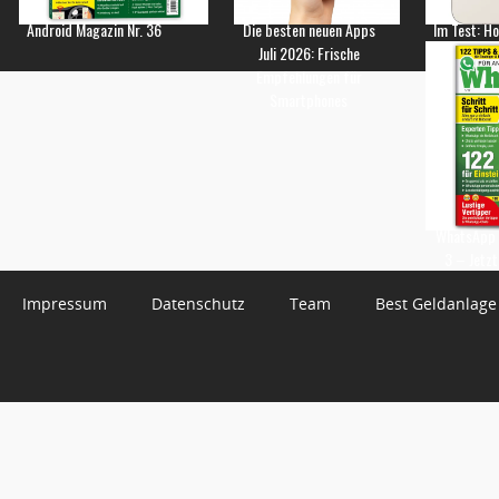
Android Magazin Nr. 36
Die besten neuen Apps
Im Test: H
Juli 2026: Frische
Empfehlungen für
Smartphones
WhatsApp 
3 – Jetzt
Impressum
Datenschutz
Team
Best Geldanlage