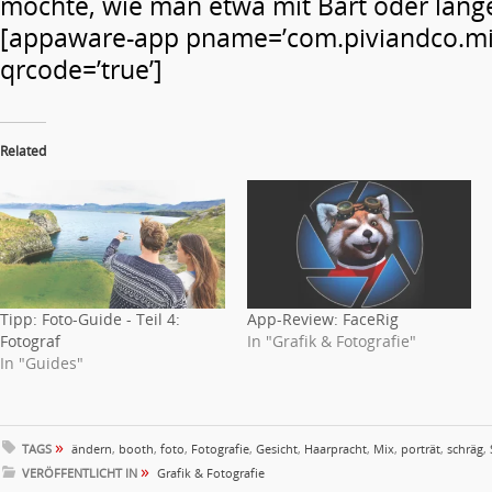
möchte, wie man etwa mit Bart oder lang
[appaware-app pname=’com.piviandco.mi
qrcode=’true’]
Related
Tipp: Foto-Guide - Teil 4:
App-Review: FaceRig
Fotograf
In "Grafik & Fotografie"
In "Guides"
»
TAGS
ändern
,
booth
,
foto
,
Fotografie
,
Gesicht
,
Haarpracht
,
Mix
,
porträt
,
schräg
,
»
VERÖFFENTLICHT IN
Grafik & Fotografie