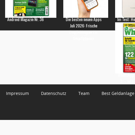
Android Magazin Nr. 36
Die besten neuen Apps
Im Test: H
Juli 2026: Frische
Empfehlungen für
Smartphones
WhatsApp 
3 – Jetzt
Impressum
Datenschutz
Team
Best Geldanlage