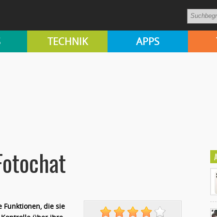
S
TECHNIK
APPS
Fotochat
 Funktionen, die sie