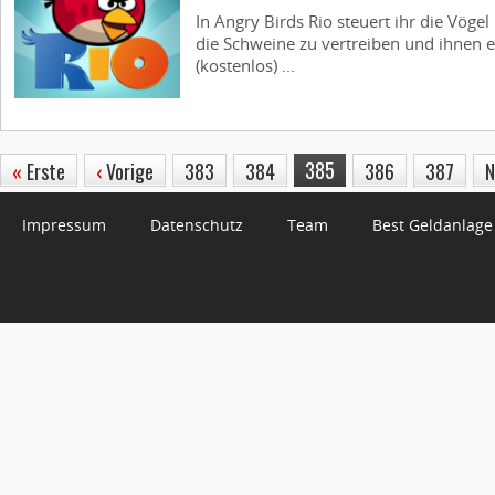
In Angry Birds Rio steuert ihr die Vögel
die Schweine zu vertreiben und ihnen 
(kostenlos) ...
385
«
Erste
‹
Vorige
383
384
386
387
N
Impressum
Datenschutz
Team
Best Geldanlage