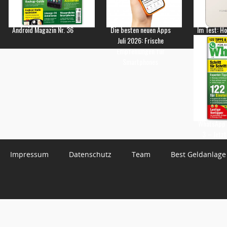
Android Magazin Nr. 36
Die besten neuen Apps
Im Test: H
Juli 2026: Frische
Empfehlungen für
Smartphones
WhatsApp 
3 – Jetzt
Impressum
Datenschutz
Team
Best Geldanlage