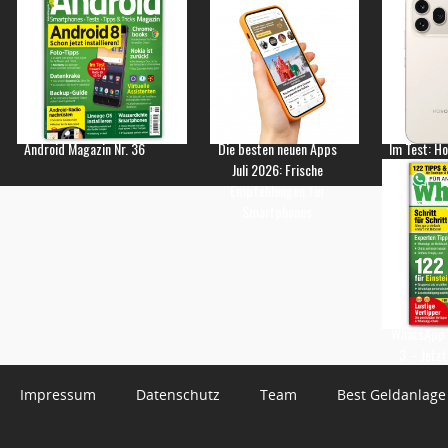
Android Magazin Nr. 36
Die besten neuen Apps
Im Test: H
Juli 2026: Frische
Empfehlungen für
Smartphones
WhatsApp 
3 – Jetzt
Impressum
Datenschutz
Team
Best Geldanlage