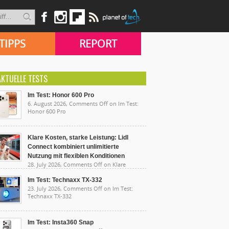
TIPPS
REPORT
AKTUELLE TESTS
Im Test: Honor 600 Pro
6. August 2026,
Comments Off
on Im Test:
Honor 600 Pro
Klare Kosten, starke Leistung: Lidl
Connect kombiniert unlimitierte
Nutzung mit flexiblen Konditionen
28. July 2026,
Comments Off
on Klare
sten, starke Leistung: Lidl Connect kombiniert
limitierte Nutzung mit flexiblen Konditionen
Im Test: Technaxx TX-332
23. July 2026,
Comments Off
on Im Test:
Technaxx TX-332
Im Test: Insta360 Snap