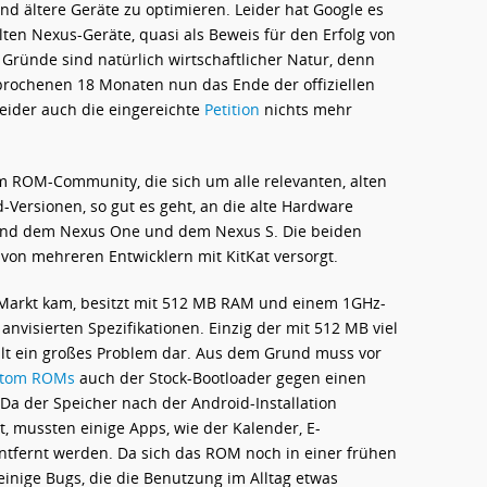
d ältere Geräte zu optimieren. Leider hat Google es
lten Nexus-Geräte, quasi als Beweis für den Erfolg von
e Gründe sind natürlich wirtschaftlicher Natur, denn
prochenen 18 Monaten nun das Ende der offiziellen
eider auch die eingereichte
Petition
nichts mehr
om ROM-Community, die sich um alle relevanten, alten
Versionen, so gut es geht, an die alte Hardware
4 und dem Nexus One und dem Nexus S. Die beiden
on mehreren Entwicklern mit KitKat versorgt.
Markt kam, besitzt mit 512 MB RAM und einem 1GHz-
anvisierten Spezifikationen. Einzig der mit 512 MB viel
llt ein großes Problem dar. Aus dem Grund muss vor
ustom ROMs
auch der Stock-Bootloader gegen einen
a der Speicher nach der Android-Installation
, mussten einige Apps, wie der Kalender, E-
entfernt werden. Da sich das ROM noch in einer frühen
einige Bugs, die die Benutzung im Alltag etwas