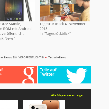
xus: Stabile,
Tagesrückblick 4. November
elle ROM mit Android
2013
t veröffentlicht
In "Tagesrückblick"
nik-News"
»
ne
,
Nexus S
VERÖFFENTLICHT IN
Technik-News
Alle Magazine anzeigen