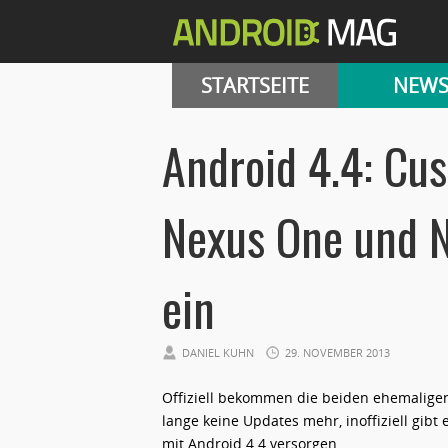
STARTSEITE
NEW
Android 4.4: C
Nexus One und 
ein
DANIEL KUHN
29. NOVEMBER 2013
Offiziell bekommen die beiden ehemalige
lange keine Updates mehr, inoffiziell gib
mit Android 4.4 versorgen.