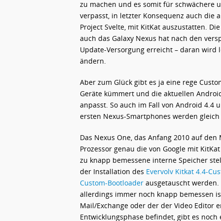
zu machen und es somit für schwächere un
verpasst, in letzter Konsequenz auch die a
Project Svelte, mit KitKat auszustatten. Di
auch das Galaxy Nexus hat nach den vers
Update-Versorgung erreicht – daran wird l
ändern.
Aber zum Glück gibt es ja eine rege Cust
Geräte kümmert und die aktuellen Android-
anpasst. So auch im Fall von Android 4.
ersten Nexus-Smartphones werden gleich v
Das Nexus One, das Anfang 2010 auf den 
Prozessor genau die von Google mit KitKat 
zu knapp bemessene interne Speicher ste
der Installation des
Evervolv Kitkat 4.4-C
Custom-Bootloader
ausgetauscht werden. D
allerdings immer noch knapp bemessen ist
Mail/Exchange oder der der Video Editor 
Entwicklungsphase befindet, gibt es noch 