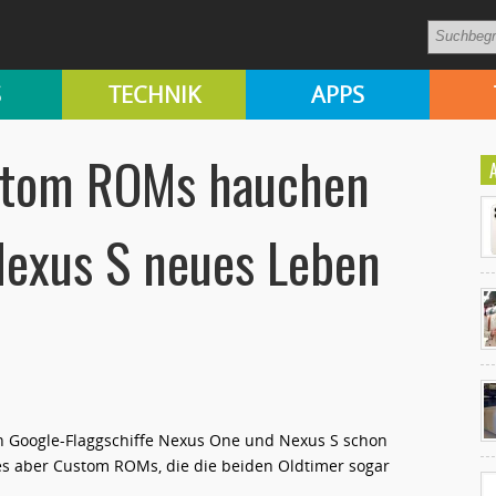
S
TECHNIK
APPS
ustom ROMs hauchen
Nexus S neues Leben
Ko
un
n Google-Flaggschiffe Nexus One und Nexus S schon
t es aber Custom ROMs, die die beiden Oldtimer sogar