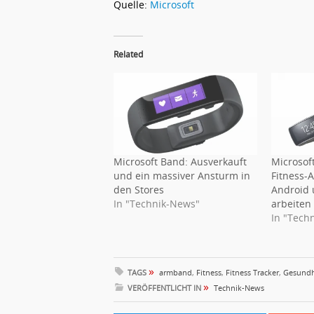
Quelle:
Microsoft
Related
Microsoft Band: Ausverkauft
Microsof
und ein massiver Ansturm in
Fitness-
den Stores
Android
In "Technik-News"
arbeiten
In "Tech
»
TAGS
armband
,
Fitness
,
Fitness Tracker
,
Gesundh
»
VERÖFFENTLICHT IN
Technik-News