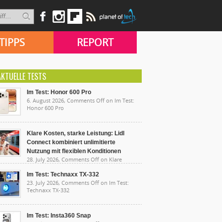
TIPPS
REPORT
AKTUELLE TESTS
Im Test: Honor 600 Pro
6. August 2026,
Comments Off
on Im Test:
Honor 600 Pro
Klare Kosten, starke Leistung: Lidl
Connect kombiniert unlimitierte
Nutzung mit flexiblen Konditionen
28. July 2026,
Comments Off
on Klare
sten, starke Leistung: Lidl Connect kombiniert
limitierte Nutzung mit flexiblen Konditionen
Im Test: Technaxx TX-332
23. July 2026,
Comments Off
on Im Test:
Technaxx TX-332
Im Test: Insta360 Snap