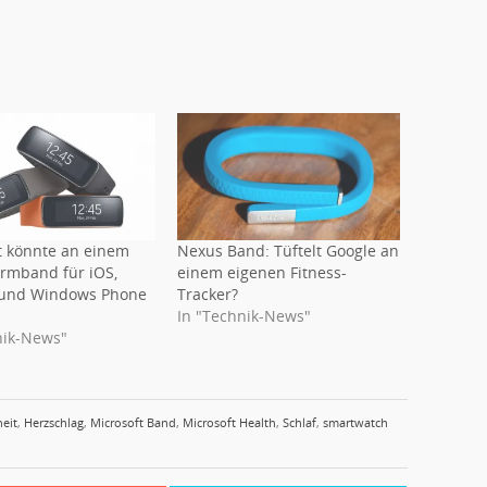
t könnte an einem
Nexus Band: Tüftelt Google an
Armband für iOS,
einem eigenen Fitness-
 und Windows Phone
Tracker?
In "Technik-News"
nik-News"
eit
,
Herzschlag
,
Microsoft Band
,
Microsoft Health
,
Schlaf
,
smartwatch