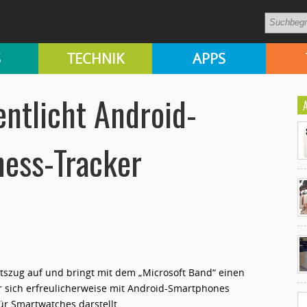
S
TECHNIK
APPS
entlicht Android-
ness-Tracker
Ko
un
tszug auf und bringt mit dem „Microsoft Band“ einen
er sich erfreulicherweise mit Android-Smartphones
ür Smartwatches darstellt.