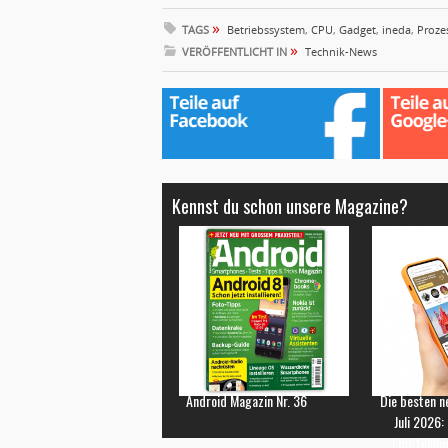
»
TAGS
Betriebssystem
,
CPU
,
Gadget
,
ineda
,
Proze
»
VERÖFFENTLICHT IN
Technik-News
Kennst du schon unsere Magazine?
Android Magazin Nr. 36
Die besten n
Juli 2026:
Empfehlun