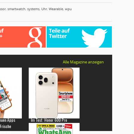
ssor
,
smartwatch
,
systems
,
Uhr
,
Wearable
,
wpu
Alle Magazine anzeigen
euen Apps
Im Test: Honor 600 Pro
 Frische
gen für