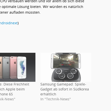
e CPU verbauen werden und vor allem ob sich diese
 optimale Lösung bieten. Wir würden es natürlich
tener aufladen müssten.
ndroidnext
)
e: Diese Frechheit
Samsung Gamepad: Spiele-
sich Apple beim
Gadget ab sofort in Südkorea
hone 6S
erhältlich
nik-News"
In "Technik-News"