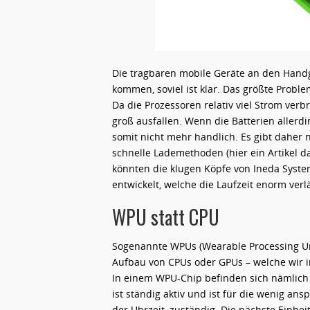
Die tragbaren mobile Geräte an den Hand
kommen, soviel ist klar. Das größte Problem
Da die Prozessoren relativ viel Strom ve
groß ausfallen. Wenn die Batterien allerdi
somit nicht mehr handlich. Es gibt daher
schnelle Lademethoden (hier ein Artikel d
könnten die klugen Köpfe von Ineda Syste
entwickelt, welche die Laufzeit enorm verl
WPU statt CPU
Sogenannte WPUs (Wearable Processing Un
Aufbau von CPUs oder GPUs – welche wir 
In einem WPU-Chip befinden sich nämlich 
ist ständig aktiv und ist für die wenig an
der Uhrzeit, zuständig. Die nächste Einhei