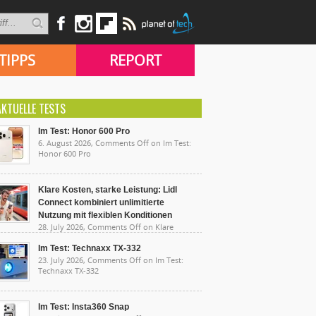
TIPPS
REPORT
AKTUELLE TESTS
Im Test: Honor 600 Pro
6. August 2026,
Comments Off
on Im Test:
Honor 600 Pro
Klare Kosten, starke Leistung: Lidl
Connect kombiniert unlimitierte
Nutzung mit flexiblen Konditionen
28. July 2026,
Comments Off
on Klare
sten, starke Leistung: Lidl Connect kombiniert
limitierte Nutzung mit flexiblen Konditionen
Im Test: Technaxx TX-332
23. July 2026,
Comments Off
on Im Test:
Technaxx TX-332
Im Test: Insta360 Snap