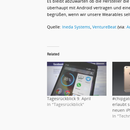
Es bleibt abzuwarten ob die Hersteller di
überhaupt mit Android vertragen und eine
begrüßen, wenn wir unsere Wearables sel
Quelle:
Ineda Systems
,
VentureBeat
(via:
A
Related
Tagesrückblick 9. April
#chipgat
In "Tagesrückblick"
erlaubt 
neuen iP
In "Tech