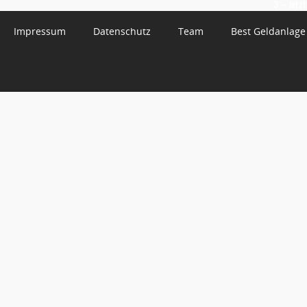
3 – Jetzt
Impressum
Datenschutz
Team
Best Geldanlage