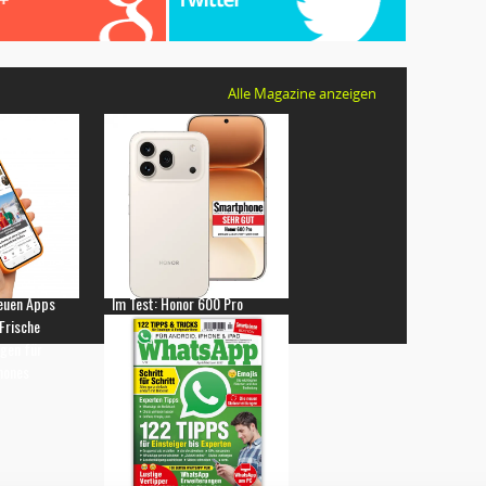
Alle Magazine anzeigen
euen Apps
Im Test: Honor 600 Pro
 Frische
gen für
hones