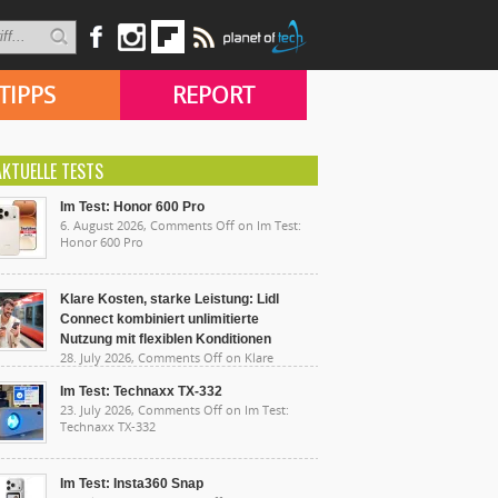
TIPPS
REPORT
AKTUELLE TESTS
Im Test: Honor 600 Pro
6. August 2026,
Comments Off
on Im Test:
Honor 600 Pro
Klare Kosten, starke Leistung: Lidl
Connect kombiniert unlimitierte
Nutzung mit flexiblen Konditionen
28. July 2026,
Comments Off
on Klare
sten, starke Leistung: Lidl Connect kombiniert
limitierte Nutzung mit flexiblen Konditionen
Im Test: Technaxx TX-332
23. July 2026,
Comments Off
on Im Test:
Technaxx TX-332
Im Test: Insta360 Snap