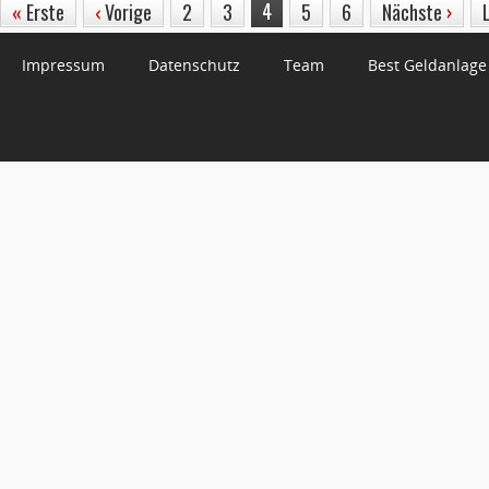
4
«
Erste
‹
Vorige
2
3
5
6
Nächste
›
Impressum
Datenschutz
Team
Best Geldanlage