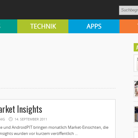
S
TECHNIK
APPS
Ko
rket Insights
un
NIG
14. SEPTEMBER 2011
 und AndroidPIT bringen monatlich Market-Einsichten, die
nsights wurden vor kurzem veröffentlich ...