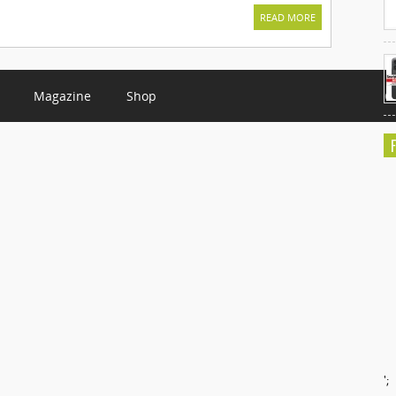
READ MORE
Magazine
Shop
C
';