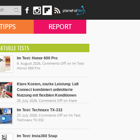
TIPPS
REPORT
AKTUELLE TESTS
Im Test: Honor 600 Pro
6. August 2026,
Comments Off
on Im Test:
Honor 600 Pro
Klare Kosten, starke Leistung: Lidl
Connect kombiniert unlimitierte
Nutzung mit flexiblen Konditionen
28. July 2026,
Comments Off
on Klare
sten, starke Leistung: Lidl Connect kombiniert
limitierte Nutzung mit flexiblen Konditionen
Im Test: Technaxx TX-332
23. July 2026,
Comments Off
on Im Test:
Technaxx TX-332
Im Test: Insta360 Snap