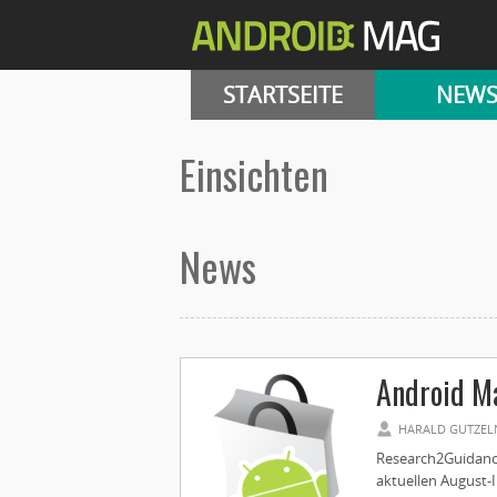
STARTSEITE
NEW
einsichten
News
Android Ma
HARALD GUTZEL
Research2Guidance
aktuellen August-I