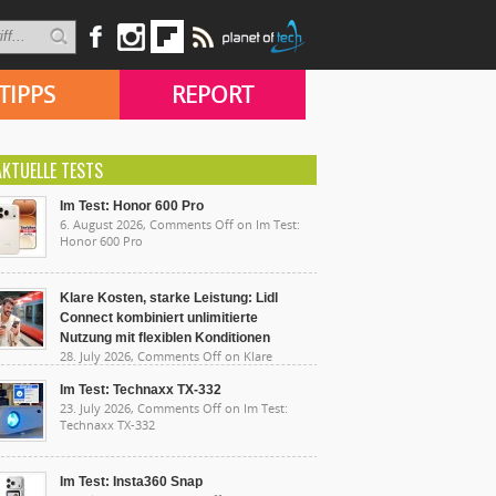
TIPPS
REPORT
AKTUELLE TESTS
Im Test: Honor 600 Pro
6. August 2026,
Comments Off
on Im Test:
Honor 600 Pro
Klare Kosten, starke Leistung: Lidl
Connect kombiniert unlimitierte
Nutzung mit flexiblen Konditionen
28. July 2026,
Comments Off
on Klare
sten, starke Leistung: Lidl Connect kombiniert
limitierte Nutzung mit flexiblen Konditionen
Im Test: Technaxx TX-332
23. July 2026,
Comments Off
on Im Test:
Technaxx TX-332
Im Test: Insta360 Snap