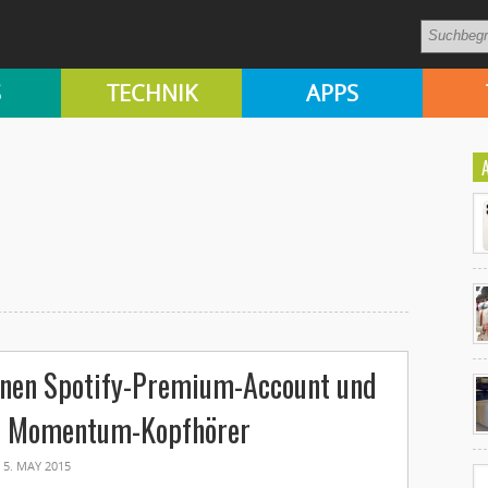
S
TECHNIK
APPS
Ko
inen Spotify-Premium-Account und
un
r Momentum-Kopfhörer
5. MAY 2015