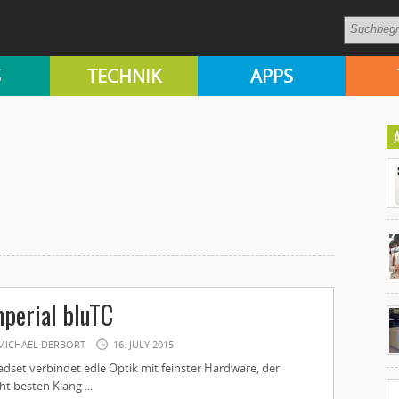
S
TECHNIK
APPS
Ko
mperial bluTC
un
MICHAEL DERBORT
16. JULY 2015
dset verbindet edle Optik mit feinster Hardware, der
ht besten Klang ...