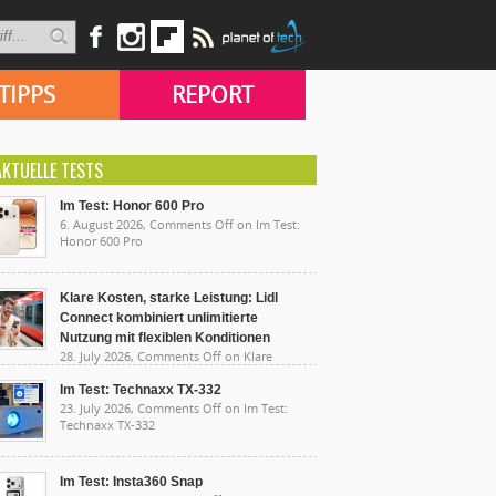
TIPPS
REPORT
AKTUELLE TESTS
Im Test: Honor 600 Pro
6. August 2026,
Comments Off
on Im Test:
Honor 600 Pro
Klare Kosten, starke Leistung: Lidl
Connect kombiniert unlimitierte
Nutzung mit flexiblen Konditionen
28. July 2026,
Comments Off
on Klare
sten, starke Leistung: Lidl Connect kombiniert
limitierte Nutzung mit flexiblen Konditionen
Im Test: Technaxx TX-332
23. July 2026,
Comments Off
on Im Test:
Technaxx TX-332
Im Test: Insta360 Snap