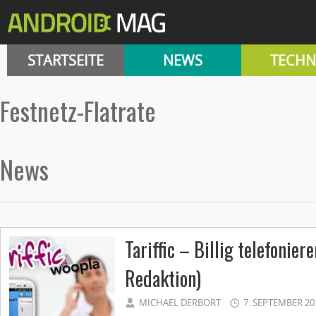
STARTSEITE
NEWS
TECHN
Festnetz-Flatrate
News
Tariffic – Billig telefonie
Redaktion)
MICHAEL DERBORT
7. SEPTEMBER 20