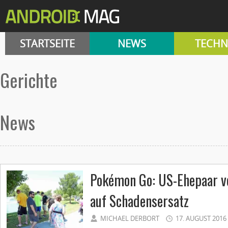
STARTSEITE
NEWS
TECHN
Gerichte
News
Pokémon Go: US-Ehepaar ve
auf Schadensersatz
MICHAEL DERBORT
17. AUGUST 2016