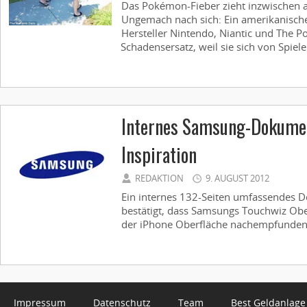
Das Pokémon-Fieber zieht inzwischen au
Ungemach nach sich: Ein amerikanische
Hersteller Nintendo, Niantic und The
Schadensersatz, weil sie sich von Spieler
Internes Samsung-Dokumen
Inspiration
REDAKTION
9. AUGUST 2012
Ein internes 132-Seiten umfassendes
bestätigt, dass Samsungs Touchwiz Obe
der iPhone Oberfläche nachempfunden 
Impressum
Datenschutz
Team
Best Geldanlage