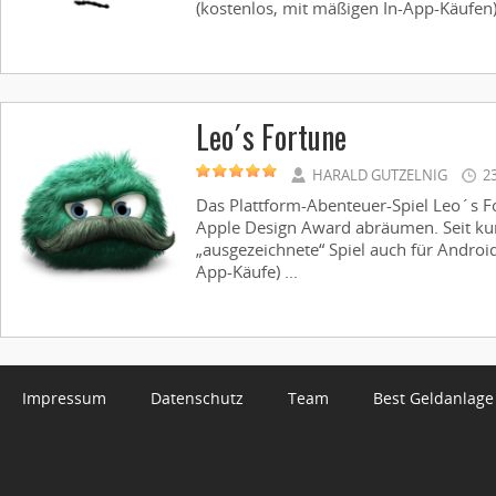
(kostenlos, mit mäßigen In-App-Käufen) 
Leo´s Fortune
HARALD GUTZELNIG
23
Das Plattform-Abenteuer-Spiel Leo´s F
Apple Design Award abräumen. Seit kur
„ausgezeichnete“ Spiel auch für Androi
App-Käufe) ...
Impressum
Datenschutz
Team
Best Geldanlage