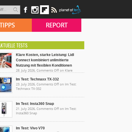
TIPPS
REPORT
AKTUELLE TESTS
Klare Kosten, starke Leistung: Lidl
Connect kombiniert unlimitierte
Nutzung mit flexiblen Konditionen
28. July 2026,
Comments Off
on Klare
sten, starke Leistung: Lidl Connect kombiniert
limitierte Nutzung mit flexiblen Konditionen
Im Test: Technaxx TX-332
23. July 2026,
Comments Off
on Im Test:
Technaxx TX-332
Im Test: Insta360 Snap
21. July 2026,
Comments Off
on Im Test:
Insta360 Snap
Im Test: Vivo V70