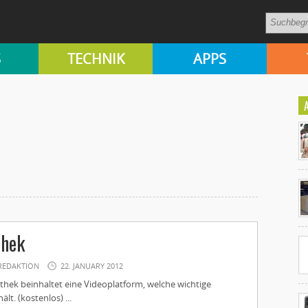
S
TECHNIK
APPS
Ko
un
hek
REDAKTION
22. JANUARY 2012
hek beinhaltet eine Videoplatform, welche wichtige
lt. (kostenlos) ...