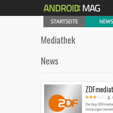
STARTSEITE
NEW
mediathek
News
ZDFmediat
Die App ZDFmediat
Sendungen bereithä