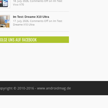
18. July 2026,
Comments Off
on Im Test:
Vivo V70
Im Test: Dreame X10 Ultra
17. July 2026,
Comments Off
on Im Test:
Dreame X10 Ultra
FOLGE UNS AUF FACEBOOK
opyright © 2010-2016 - www.androidmag.de