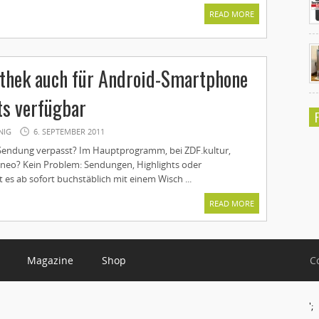
READ MORE
thek auch für Android-Smartphone
ts verfügbar
NIG
6. SEPTEMBER 2011
Sendung verpasst? Im Hauptprogramm, bei ZDF.kultur,
 neo? Kein Problem: Sendungen, Highlights oder
es ab sofort buchstäblich mit einem Wisch ...
READ MORE
Magazine
Shop
C
';