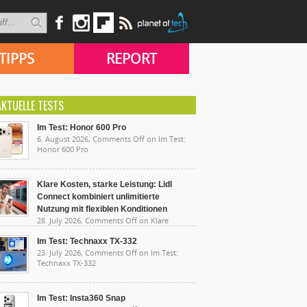
TIPPS
REPORT
AKTUELLE TESTS
Im Test: Honor 600 Pro
6. August 2026,
Comments Off
on Im Test:
Honor 600 Pro
Klare Kosten, starke Leistung: Lidl
Connect kombiniert unlimitierte
Nutzung mit flexiblen Konditionen
28. July 2026,
Comments Off
on Klare
sten, starke Leistung: Lidl Connect kombiniert
limitierte Nutzung mit flexiblen Konditionen
Im Test: Technaxx TX-332
23. July 2026,
Comments Off
on Im Test:
Technaxx TX-332
Im Test: Insta360 Snap