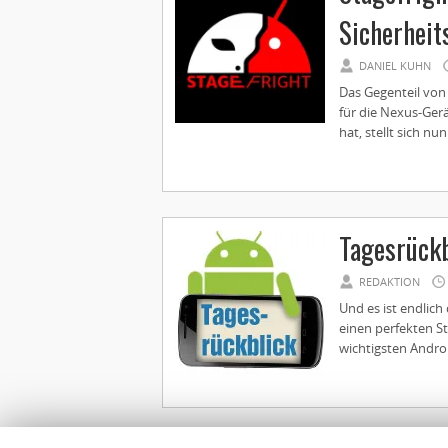
Sicherheit
DANIEL KUHN
Das Gegenteil von
für die Nexus-Gerä
hat, stellt sich nu
Tagesrückb
REDAKTION
Und es ist endlic
einen perfekten St
wichtigsten Androi