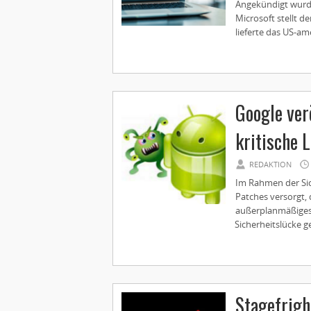
Angekündigt wurde e
Microsoft stellt d
lieferte das US-am
Google ver
kritische 
REDAKTION
Im Rahmen der Sic
Patches versorgt, 
außerplanmäßiges 
Sicherheitslücke ge
Stagefrigh