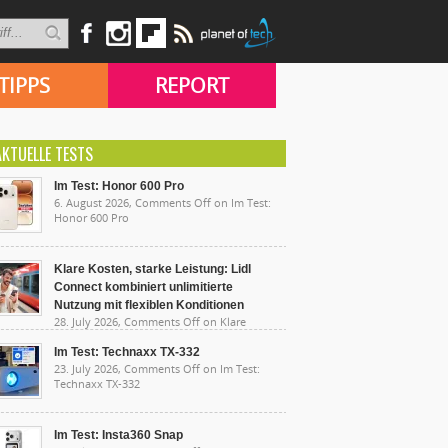
TIPPS
REPORT
AKTUELLE TESTS
Im Test: Honor 600 Pro
6. August 2026,
Comments Off
on Im Test:
Honor 600 Pro
Klare Kosten, starke Leistung: Lidl
Connect kombiniert unlimitierte
Nutzung mit flexiblen Konditionen
28. July 2026,
Comments Off
on Klare
sten, starke Leistung: Lidl Connect kombiniert
limitierte Nutzung mit flexiblen Konditionen
Im Test: Technaxx TX-332
23. July 2026,
Comments Off
on Im Test:
Technaxx TX-332
Im Test: Insta360 Snap