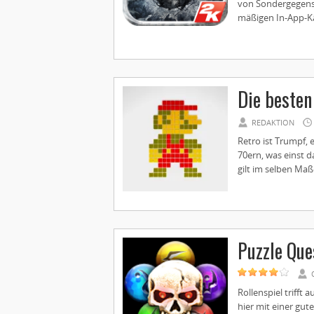
von Sondergegenst
mäßigen In-App-Käu
Die besten
REDAKTION
Retro ist Trumpf,
70ern, was einst d
gilt im selben Maße 
Puzzle Que
Rollenspiel trifft
hier mit einer gute