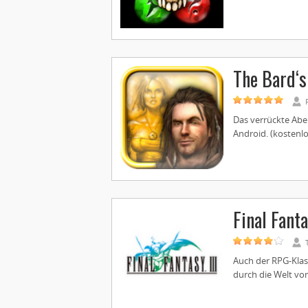
The Bard‘s
Das verrückte Aben
Android. (kostenlos
Final Fanta
Auch der RPG-Klass
durch die Welt von 