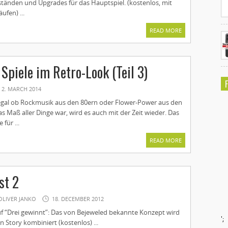
änden und Upgrades für das Hauptspiel. (kostenlos, mit
fen) ...
READ MORE
 Spiele im Retro-Look (Teil 3)
2. MARCH 2014
 egal ob Rockmusik aus den 80ern oder Flower-Power aus den
as Maß aller Dinge war, wird es auch mit der Zeit wieder. Das
für ...
READ MORE
st 2
OLIVER JANKO
18. DECEMBER 2012
 auf “Drei gewinnt”: Das von Bejeweled bekannte Konzept wird
';
n Story kombiniert (kostenlos) ...