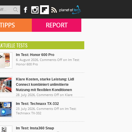
TIPPS
REPORT
AKTUELLE TESTS
Im Test: Honor 600 Pro
6. August 2026,
Comments Off
on Im Test:
Honor 600 Pro
Klare Kosten, starke Leistung: Lidl
Connect kombiniert unlimitierte
Nutzung mit flexiblen Konditionen
28. July 2026,
Comments Off
on Klare
sten, starke Leistung: Lidl Connect kombiniert
limitierte Nutzung mit flexiblen Konditionen
Im Test: Technaxx TX-332
23. July 2026,
Comments Off
on Im Test:
Technaxx TX-332
Im Test: Insta360 Snap