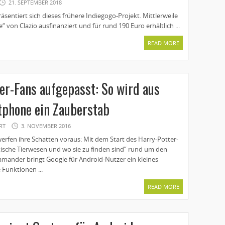
21. SEPTEMBER 2018
räsentiert sich dieses frühere Indiegogo-Projekt. Mittlerweile
e“ von Clazio ausfinanziert und für rund 190 Euro erhältlich ...
READ MORE
er-Fans aufgepasst: So wird aus
phone ein Zauberstab
RT
3. NOVEMBER 2016
erfen ihre Schatten voraus: Mit dem Start des Harry-Potter-
tische Tierwesen und wo sie zu finden sind” rund um den
mander bringt Google für Android-Nutzer ein kleines
 Funktionen ...
READ MORE