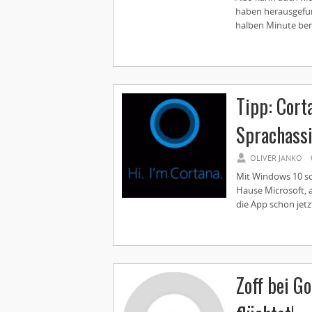
haben herausgefun
halben Minute benö
Tipp: Cort
Sprachassi
OLIVER JANKO
Mit Windows 10 sol
Hause Microsoft, a
die App schon jetzt
Zoff bei G