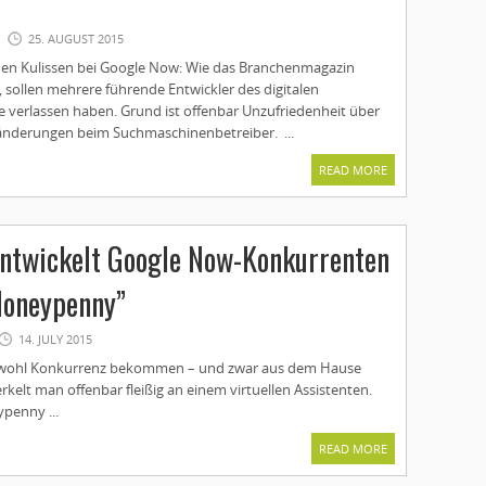
25. AUGUST 2015
 den Kulissen bei Google Now: Wie das Branchenmagazin
 sollen mehrere führende Entwickler des digitalen
e verlassen haben. Grund ist offenbar Unzufriedenheit über
änderungen beim Suchmaschinenbetreiber. ...
READ MORE
ntwickelt Google Now-Konkurrenten
oneypenny”
14. JULY 2015
wohl Konkurrenz bekommen – und zwar aus dem Hause
kelt man offenbar fleißig an einem virtuellen Assistenten.
enny ...
READ MORE