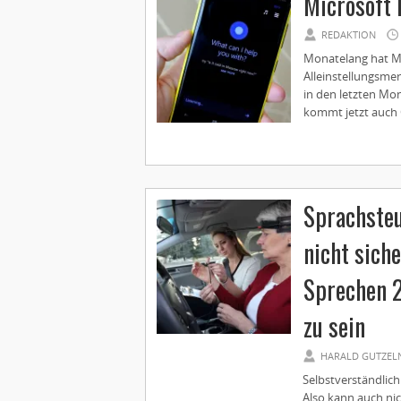
Microsoft 
REDAKTION
Monatelang hat Mic
Alleinstellungsme
in den letzten Mo
kommt jetzt auch C
Sprachste
nicht sich
Sprechen 
zu sein
HARALD GUTZEL
Selbstverständlich
Also kann auch nic