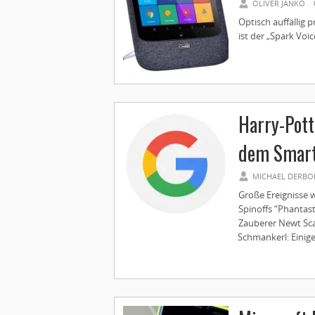
OLIVER JANKO
Optisch auffällig p
ist der „Spark Voic
Harry-Pott
dem Smart
MICHAEL DERBO
Große Ereignisse w
Spinoffs “Phantas
Zauberer Newt Sca
Schmankerl: Einige