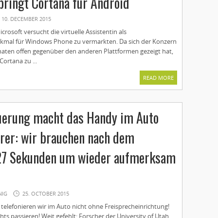
bringt Cortana für Android
10. DECEMBER 2015
rosoft versucht die virtuelle Assistentin als
rkmal für Windows Phone zu vermarkten. Da sich der Konzern
naten offen gegenüber den anderen Plattformen gezeigt hat,
ortana zu ...
READ MORE
uerung macht das Handy im Auto
erer: wir brauchen nach dem
27 Sekunden um wieder aufmerksam
NIG
25. OCTOBER 2015
 telefonieren wir im Auto nicht ohne Freisprecheinrichtung!
hts passieren! Weit gefehlt: Forscher der University of Utah