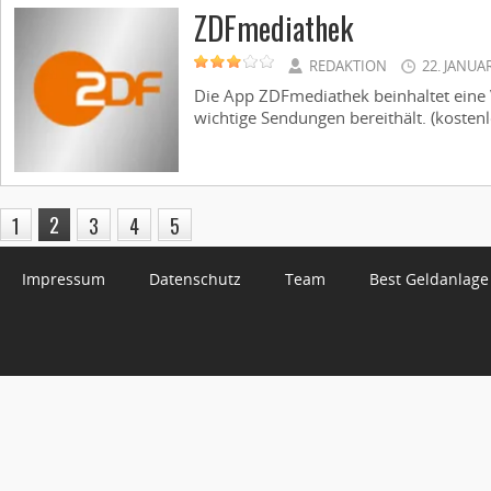
ZDFmediathek
REDAKTION
22. JANUA
Die App ZDFmediathek beinhaltet eine
wichtige Sendungen bereithält. (kostenlo
2
1
3
4
5
Impressum
Datenschutz
Team
Best Geldanlage