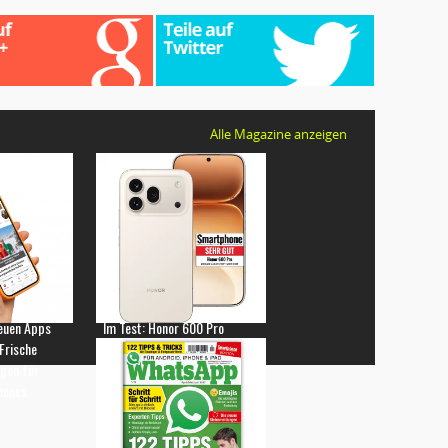
Alle Magazine anzeigen
euen Apps
Im Test: Honor 600 Pro
 Frische
gen für
hones