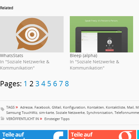
Related
WhatsStats
Bleep (alpha)
In "Soziale Netzwerke &
In "Soziale Netzwerke &
Kommunikation"
Kommunikation"
Pages:
1
2
3
4
5
6
7
8
»
TAGS
Adresse
,
Facebook
,
GMail
,
Konfiguration
,
Kontakten
,
Kontaktliste
,
Mail
,
M
Samsung TouchWiz
,
sim-karte
,
Soziale Netzwerke
,
Synchronisation
,
Telefonnumme
»
VERÖFFENTLICHT IN
Einsteiger Tipps