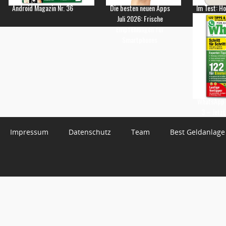
Android Magazin Nr. 36
Die besten neuen Apps
Im Test: H
Juli 2026: Frische
Empfehlungen für
Smartphones
WhatsApp 
3 – Jetzt
Impressum
Datenschutz
Team
Best Geldanlage