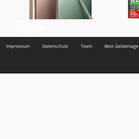
Keine Updates mehr
WhatsApp 
für Samsung Galaxy
3 – Jetz
Note-Reihe
Impressum
Datenschutz
Team
Best Geldanlage