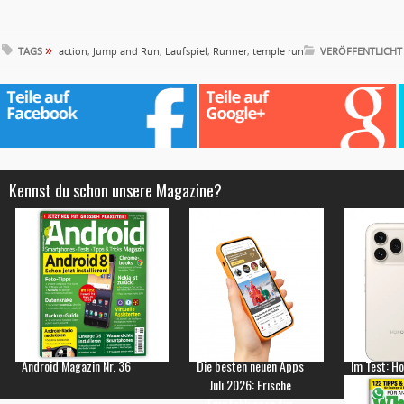
»
TAGS
action
,
Jump and Run
,
Laufspiel
,
Runner
,
temple run
VERÖFFENTLICHT
Kennst du schon unsere Magazine?
Android Magazin Nr. 36
Die besten neuen Apps
Im Test: H
Juli 2026: Frische
Empfehlungen für