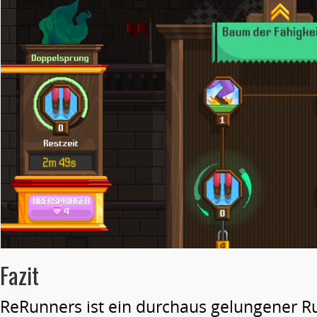
Fazit
ReRunners ist ein durchaus gelungener R