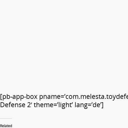
[pb-app-box pname=’com.melesta.toydef
Defense 2′ theme=’light’ lang=’de’]
Related