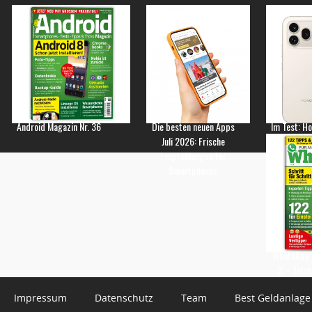
Android Magazin Nr. 36
Die besten neuen Apps
Im Test: H
Juli 2026: Frische
Empfehlungen für
Smartphones
WhatsApp 
3 – Jetzt
Impressum
Datenschutz
Team
Best Geldanlage