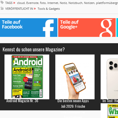
»
TAGS
cloud
,
Evernote
,
foto
,
Internet
,
Notiz
,
Notizbuch
,
Notizen
,
plattformübergr
»
VERÖFFENTLICHT IN
Tools & Gadgets
Kennst du schon unsere Magazine?
Android Magazin Nr. 36
Die besten neuen Apps
Im Test: H
Juli 2026: Frische
Empfehlungen für
Smartphones